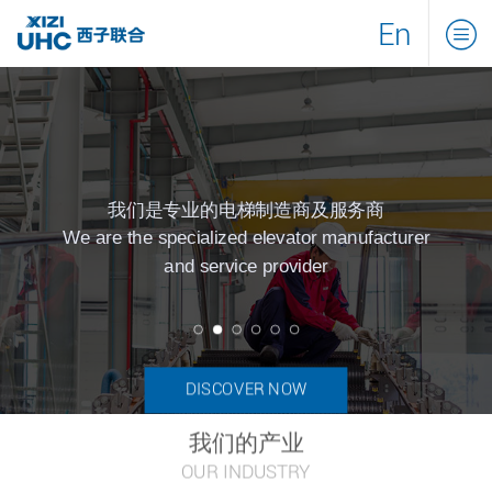
En
我们是专业的电梯制造商及服务商
We are the specialized elevator manufacturer
and service provider
DISCOVER NOW
我们的产业
OUR INDUSTRY