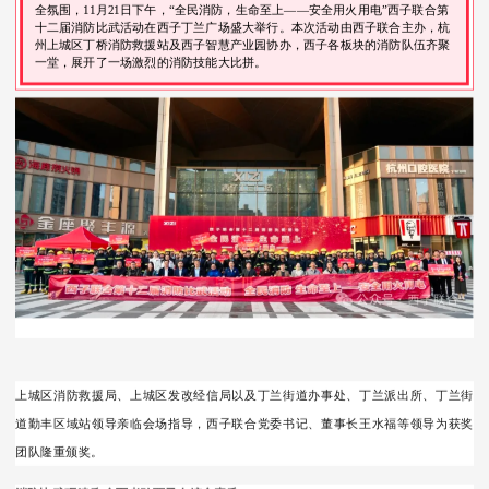
全氛围，11月21日下午，“全民消防，生命至上——安全用火用电”西子联合第
十二届消防比武活动在西子丁兰广场盛大举行。本次活动由西子联合主办，杭
州上城区丁桥消防救援站及西子智慧产业园协办，西子各板块的消防队伍齐聚
一堂，展开了一场激烈的消防技能大比拼。
上城区消防救援局、上城区发改经信局以及丁兰街道办事处、丁兰派出所、丁兰街
道勤丰区域站领导亲临会场指导，西子联合党委书记、董事长王水福等领导为获奖
团队隆重颁奖。