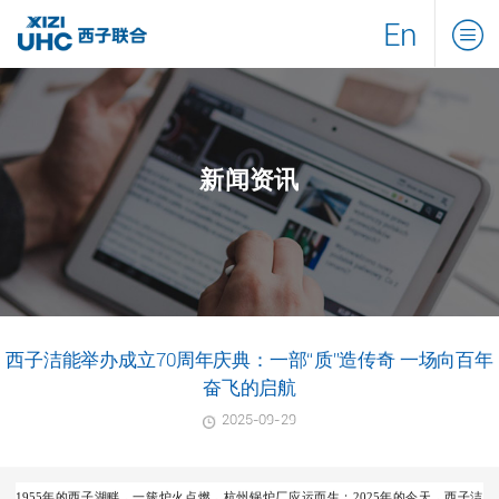
En
新闻资讯
西子洁能举办成立70周年庆典：一部“质”造传奇 一场向百年
奋飞的启航
2025-09-29
1955年的
西子湖畔
，
一簇炉火点燃
，杭州锅炉厂
应运而生
；2025年的今天，西子洁