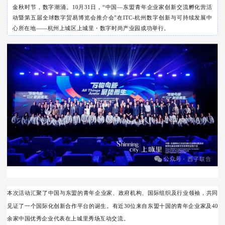
金秋时节，数字潮涌。
10
月
31
日，“中国—东盟青年企业家创新交流孵化营活
动暨第五届全球数字贸易博览会推介会”在
ITC-
杭州数字创新与可持续发展中
心所在地——杭州上城区上城里・数字时尚产业园成功举行。
本次活动汇聚了中国与东盟的青年企业家、政府机构、国际组织及行业领袖，共同
见证了一个国际化创新合作平台的诞生。有近
30
位来自东盟十
国的青年企业家及
40
余家中国优秀企业代表在
上城里秀场互动交流。